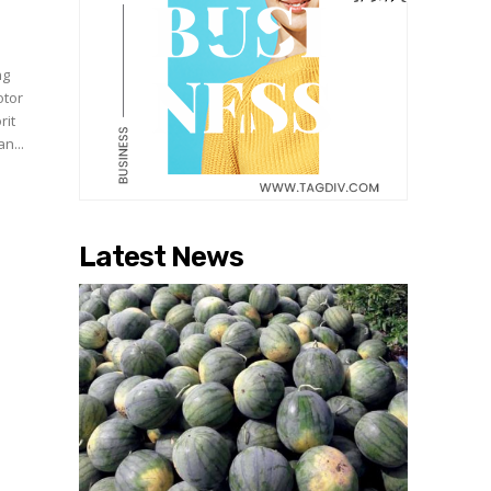
ng
otor
rit
n...
Latest News