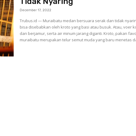
Tidak Nyaring
December 17, 2022
Trubus.id — Muraibatu medan bersuara serak dan tidak nyari
bisa disebabkan oleh kroto yang basi atau busuk. Atau, voer k
dan berjamur, serta air minum jarang diganti. Kroto, pakan favo
muraibatu merupakan telur semut muda yang baru menetas da