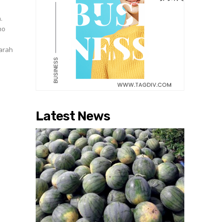
.
no
jarah
Latest News