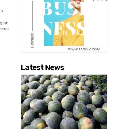
an
ngkan
meter
Latest News