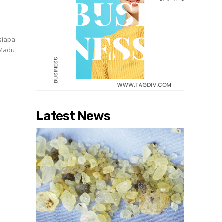
n
g
siapa
Latest News