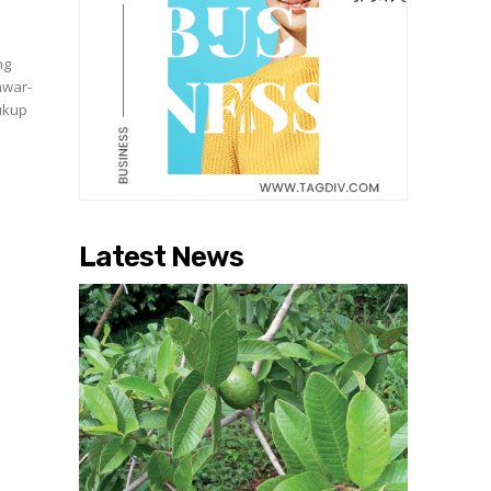
ng
awar-
Latest News