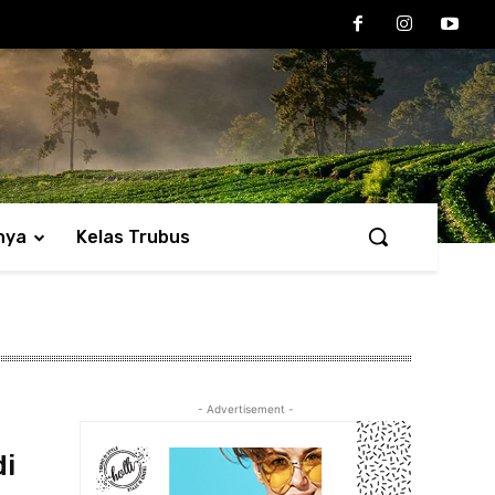
nya
Kelas Trubus
- Advertisement -
di