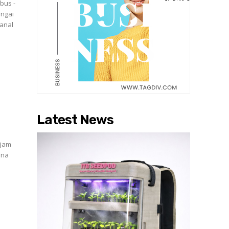
ungai
kanal
Latest News
ana
.