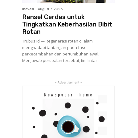
Inovasi
August 7, 2026
Ransel Cerdas untuk
Tingkatkan Keberhasilan Bibit
Rotan
Trubus.id — Regenerasi rotan di alam
menghadapi tantangan pada fase
perkecambahan dan pertumbuhan awal.
Menjawab persoalan tersebut, tim lintas...
- Advertisement -