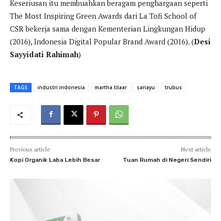
Keseriusan itu membuahkan beragam penghargaan seperti
The Most Inspiring Green Awards dari La Tofi School of
CSR bekerja sama dengan Kementerian Lingkungan Hidup
(2016), Indonesia Digital Popular Brand Award (2016). (
Desi
Sayyidati Rahimah
)
TAGS
industri indonesia
martha tilaar
sariayu
trubus
Previous article
Next article
Kopi Organik Laba Lebih Besar
Tuan Rumah di Negeri Sendiri