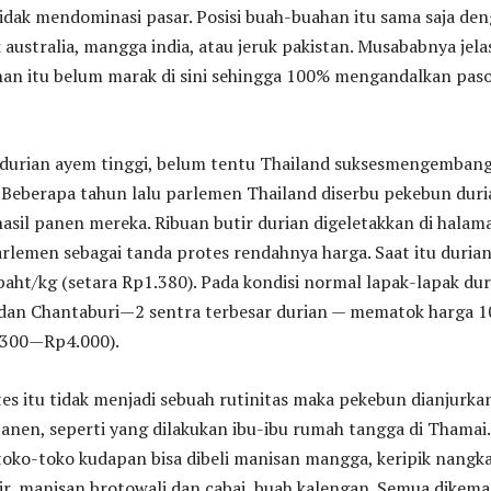
idak mendominasi pasar. Posisi buah-buahan itu sama saja de
 australia, mangga india, atau jeruk pakistan. Musababnya jela
an itu belum marak di sini sehingga 100% mengandalkan pas
a durian ayem tinggi, belum tentu Thailand suksesmengemban
 Beberapa tahun lalu parlemen Thailand diserbu pekebun duri
sil panen mereka. Ribuan butir durian digeletakkan di halam
rlemen sebagai tanda protes rendahnya harga. Saat itu duria
baht/kg (setara Rp1.380). Pada kondisi normal lapak-lapak dur
 dan Chantaburi—2 sentra terbesar durian — mematok harga 
.300—Rp4.000).
es itu tidak menjadi sebuah rutinitas maka pekebun dianjurka
anen, seperti yang dilakukan ibu-ibu rumah tangga di Thamai.
i toko-toko kudapan bisa dibeli manisan mangga, keripik nangka
r, manisan brotowali dan cabai, buah kalengan. Semua dikema