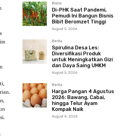
Bisnis
h
Di-PHK Saat Pandemi,
Pemudi Ini Bangun Bisnis
Bibit Beromzet Tinggi
August 5, 2026
s
rim
Berita
Spirulina Desa Les:
Diversifikasi Produk
untuk Meningkatkan Gizi
dan Daya Saing UMKM
an
August 5, 2026
i,
Berita
ian.
Harga Pangan 4 Agustus
2026: Bawang, Cabai,
s,
hingga Telur Ayam
hun
Kompak Naik
i.
August 4, 2026
m