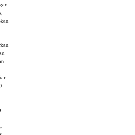
ngan
s,
okan
gkan
an
an
n
ian
10—
n
,
s