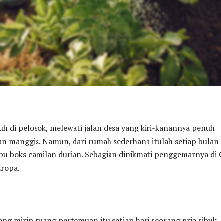
uh di pelosok, melewati jalan desa yang kiri-kanannya penuh
an manggis. Namun, dari rumah sederhana itulah setiap bulan
ibu boks camilan durian. Sebagian dinikmati penggemarnya di 
ropa.
ang mirip ruang pertemuan itu setiap hari seorang pria sibuk