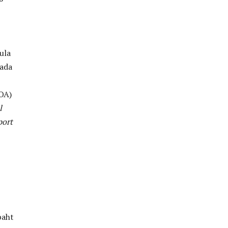
ula
pada
OA)
l
port
baht