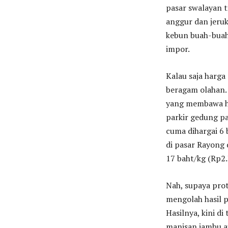
pasar swalayan t
anggur dan jeruk
kebun buah-buah
impor.
Kalau saja harg
beragam olahan.
yang membawa ha
parkir gedung pa
cuma dihargai 6 
di pasar Rayong
17 baht/kg (Rp2
Nah, supaya prot
mengolah hasil p
Hasilnya, kini d
manisan jambu ai