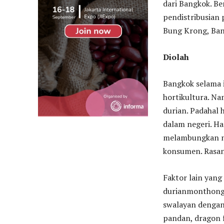
dari Bangkok. Be
pendistribusian
Bung Krong, Bang
Diolah
Bangkok selama 
hortikultura. N
durian. Padahal 
dalam negeri. Ha
melambungkan n
konsumen. Rasan
Faktor lain yan
durianmonthong d
swalayan dengan
pandan, dragon f