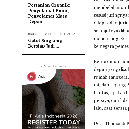
Pertanian Organik:
membelah montho
Penyelamat Bumi,
sesuai juringnya
Penyelamat Masa
Depan
dilepas dari jur
selanjutnya diba
featured
September 4, 2025
memanjang. Setel
Gatot Singkong
Bersiap Jadi ...
ke negara pemes
Keripik monthon
- Advertisement -
depan yang disul
rumah tangga itu
mi, dan tepung.
Lantas, apakah h
pepaya, dan lida
lalu, saat teras
Desa Thamai di 