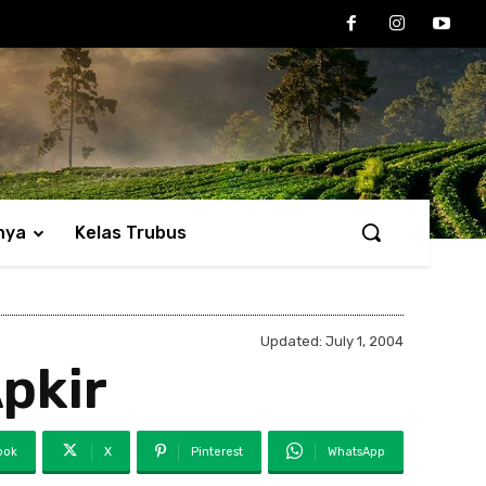
nya
Kelas Trubus
Updated:
July 1, 2004
pkir
ook
X
Pinterest
WhatsApp