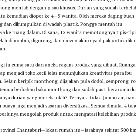
ng mentah dengan pisau khusus. Durian yang sudah terbela
 itu kemudian dioper ke 4—5 wanita. Oleh mereka daging buah
ing dan dikumpulkan di wadah plastik. Pongge mentah itu
wa ke ruang dalam. Di sana, 12 wanita memotongnya tipis-tipi
ah dibumbui, digoreng, dan dioven akhirnya dipak untuk diki
an.
g itu cuma satu dari aneka ragam produk yang dibuat. Ruang
ap menjadi toko kecil jelas menunjukkan kreativitas para ibu
. Selain keripik monthong, dijajakan pula dodol, semprong, rot
 Semua berbahan baku monthong dan sudah pasti beraroma dur
anya durian yang mereka olah? Ternyata tidak. Jambu air, nana
h buaya juga menjadi sasaran diversifikasi. Semua dimulai 4 ta
a perlunya mengolah produk untuk mengatasi kelebihan produks
Provinsi Chantaburi—lokasi rumah itu—jaraknya sekitar 300 k