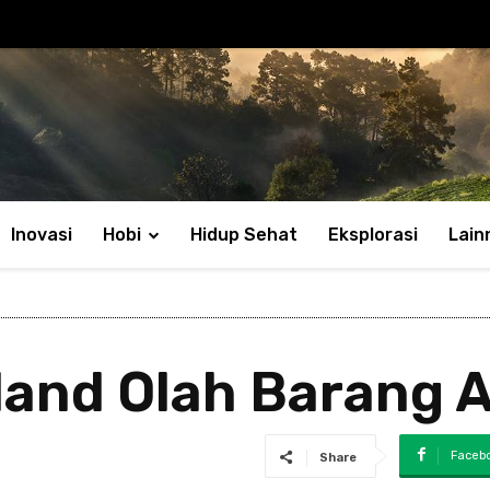
Inovasi
Hobi
Hidup Sehat
Eksplorasi
Lain
land Olah Barang A
Faceb
Share