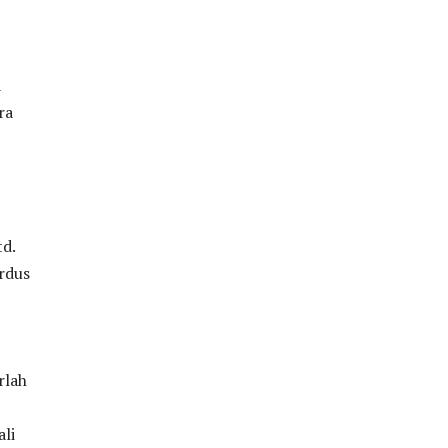
a
ra
td.
rdus
rlah
ali