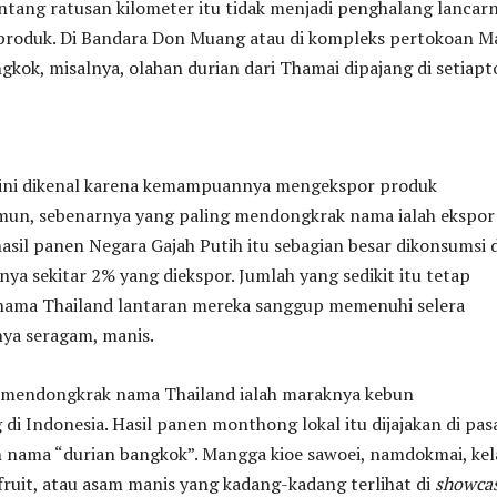
ntang ratusan kilometer itu tidak menjadi penghalang lancar
 produk. Di Bandara Don Muang atau di kompleks pertokoan M
kok, misalnya, olahan durian dari Thamai dipajang di setiapt
ini dikenal karena kemampuannya mengekspor produk
amun, sebenarnya yang paling mendongkrak nama ialah ekspor
hasil panen Negara Gajah Putih itu sebagian besar dikonsumsi d
nya sekitar 2% yang diekspor. Jumlah yang sedikit itu tetap
ama Thailand lantaran mereka sanggup memenuhi selera
ya seragam, manis.
g mendongkrak nama Thailand ialah maraknya kebun
i Indonesia. Hasil panen monthong lokal itu dijajakan di pas
 nama “durian bangkok”. Mangga kioe sawoei, namdokmai, ke
ruit, atau asam manis yang kadang-kadang terlihat di
showca