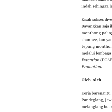
indah sehingga l
Kisah sukses dive
Bayangkan saja i
monthong paling
channee, kan yao
tepung monthong
melalui lembaga 
Extention
(DOAE)
Promotion
.
Oleh-oleh
Kerja bareng itu
Pandeglang, Jawa
melanglang buana