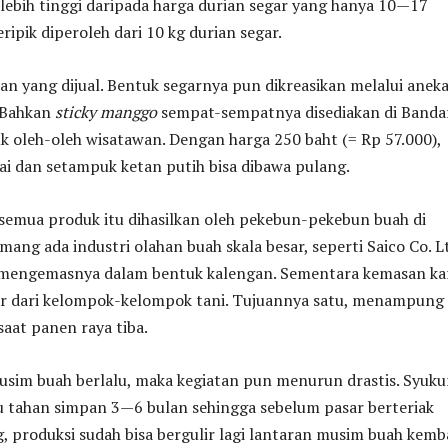
 lebih tinggi daripada harga durian segar yang hanya 10—17
eripik diperoleh dari 10 kg durian segar.
an yang dijual. Bentuk segarnya pun dikreasikan melalui anek
 Bahkan
sticky manggo
sempat-sempatnya disediakan di Banda
 oleh-oleh wisatawan. Dengan harga 250 baht (= Rp 57.000),
ai dan setampuk ketan putih bisa dibawa pulang.
semua produk itu dihasilkan oleh pekebun-pekebun buah di
mang ada industri olahan buah skala besar, seperti Saico Co. L
mengemasnya dalam bentuk kalengan. Sementara kemasan ka
uar dari kelompok-kelompok tani. Tujuannya satu, menampung
saat panen raya tiba.
musim buah berlalu, maka kegiatan pun menurun drastis. Syuku
u tahan simpan 3—6 bulan sehingga sebelum pasar berteriak
, produksi sudah bisa bergulir lagi lantaran musim buah kemb