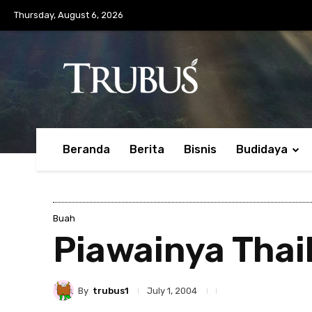
Thursday, August 6, 2026
Beranda
Berita
Bisnis
Budidaya
Buah
Piawainya Thai
By
trubus1
July 1, 2004