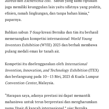
aureus
dan
Escherichia coli.
“Sabun yang kami ciptakan
juga memiliki keunggulan lain yaitu sifatnya yang praktis,
efisien, ramah lingkungan, dan tanpa bahan kimia,”
paparnya.
Bahkan sabun
T-Soap
kreasi Bernika dan tim itu berhasil
memenangkan kompetisi internasional
World Young
Inventors Exhibition
(WYIE) 2023 dan berhak membawa
pulang medali emas ke tanah air.
Kompetisi itu diselenggarakan oleh
International
Invention, Innovation, and Technology Exhibition
(ITEX)
dan berlangsung pada 10—13 Mei, 2023 di Kuala Lumpur
Convention Center
, Malaysia.
“Harapan saya, adanya prestasi ini dapat memantik
mahasiswa untuk terus berprestasi dan mengharumkan
nama Unair di kancah internasional,” ujar Bernika.