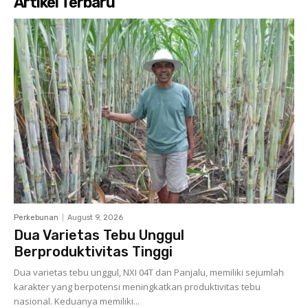
Artikel Terbaru
Perkebunan
August 9, 2026
Dua Varietas Tebu Unggul
Berproduktivitas Tinggi
Dua varietas tebu unggul, NXI 04T dan Panjalu, memiliki sejumlah
karakter yang berpotensi meningkatkan produktivitas tebu
nasional. Keduanya memiliki...