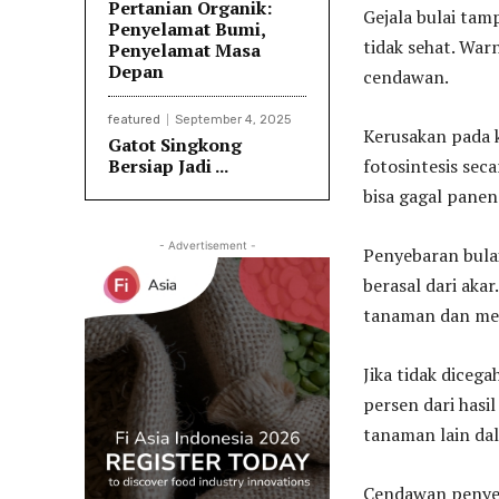
Pertanian Organik:
Gejala bulai ta
Penyelamat Bumi,
tidak sehat. War
Penyelamat Masa
Depan
cendawan.
featured
September 4, 2025
Kerusakan pada 
Gatot Singkong
Bersiap Jadi ...
fotosintesis se
bisa gagal panen
- Advertisement -
Penyebaran bulai
berasal dari ak
tanaman dan men
Jika tidak diceg
persen dari hasi
tanaman lain dal
Cendawan penyeb