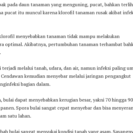
mpak pada daun tanaman yang menguning, pucat, bahkan terlih
na pucat itu muncul karena klorofil tanaman rusak akibat infek
klorofil menyebabkan tanaman tidak mampu melakukan
cara optimal. Akibatnya, pertumbuhan tanaman terhambat bah
.
 terjadi melalui tanah, udara, dan air, namun infeksi paling 
ar. Cendawan kemudian menyebar melalui jaringan pengangkut
ginfeksi bagian dalam.
ah, bulai dapat menyebabkan kerugian besar, yakni 70 hingga 90
l panen. Spora bulai sangat cepat menyebar dan bisa menyera
am satu lahan.
ab bulai sangat menyukai kondisi tanah yang asam. Sayangny