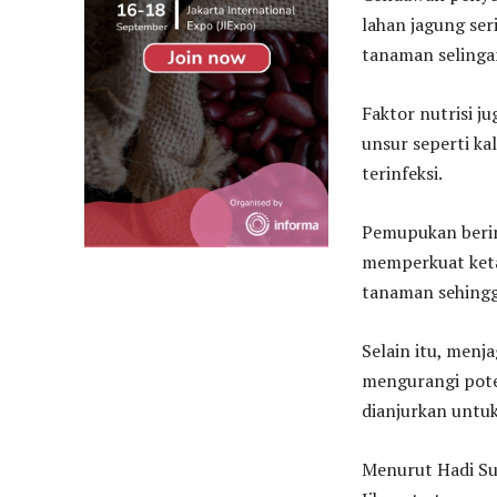
lahan jagung ser
tanaman selinga
Faktor nutrisi j
unsur seperti k
terinfeksi.
Pemupukan berim
memperkuat ket
tanaman sehingg
Selain itu, menj
mengurangi poten
dianjurkan unt
Menurut Hadi Su