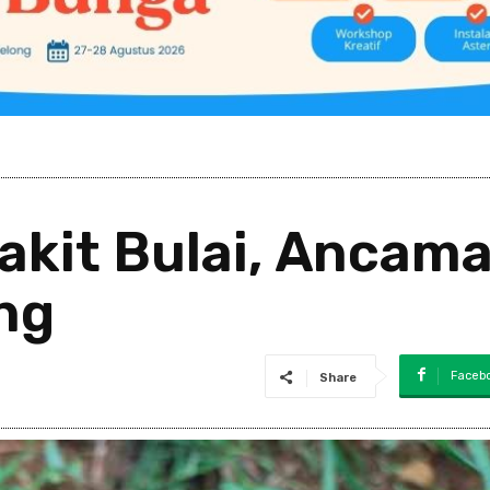
kit Bulai, Ancama
ng
Faceb
Share