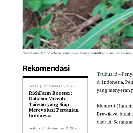
Cendawan Peronosclerospora maydis mengakibatkan bulai pada daun ja
Rekomendasi
Trubus.id
—Penya
di Indonesia. Pe
Berita
September 15, 2025
yang menyerang 
RichFarm Booster:
Rahasia Mikrob
Taiwan yang Siap
Menurut Hammam A
Merevolusi Pertanian
Brawijaya, bulai
Indonesia
daerah. Serangan
featured
September 11, 2025