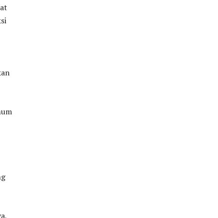
at
si
kan
umum
ng
a,