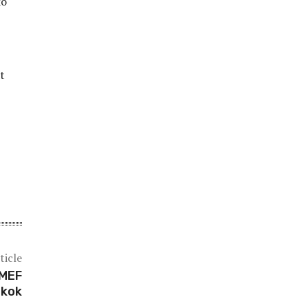
ko
t
ticle
SMEF
gkok