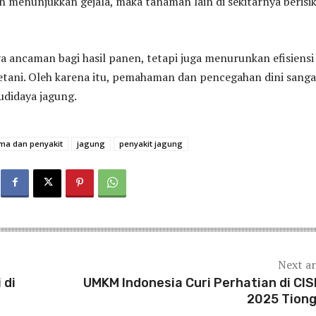
n menunjukkan gejala, maka tanaman lain di sekitarnya berisi
a ancaman bagi hasil panen, tetapi juga menurunkan efisiensi
etani. Oleh karena itu, pemahaman dan pencegahan dini sanga
udidaya jagung.
ma dan penyakit
jagung
penyakit jagung
Next ar
 di
UMKM Indonesia Curi Perhatian di CI
2025 Tion