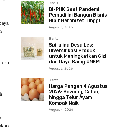
Bisnis
Di-PHK Saat Pandemi,
Pemudi Ini Bangun Bisnis
Bibit Beromzet Tinggi
paya
August 5, 2026
n
Berita
Spirulina Desa Les:
Diversifikasi Produk
untuk Meningkatkan Gizi
dan Daya Saing UMKM
 bisa
August 5, 2026
Berita
Harga Pangan 4 Agustus
2026: Bawang, Cabai,
ah
hingga Telur Ayam
Kompak Naik
August 4, 2026
at
akan