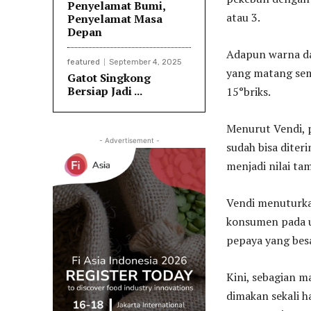
Penyelamat Bumi,
atau 3.
Penyelamat Masa
Depan
Adapun warna da
featured
September 4, 2025
yang matang sem
Gatot Singkong
Bersiap Jadi ...
15°briks.
Menurut Vendi, 
- Advertisement -
sudah bisa diter
menjadi nilai ta
Vendi menuturka
konsumen pada u
pepaya yang besa
Kini, sebagian 
dimakan sekali h