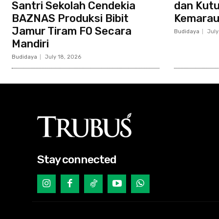
Santri Sekolah Cendekia
dan Kutu
BAZNAS Produksi Bibit
Kemarau
Jamur Tiram F0 Secara
Budidaya
July
Mandiri
Budidaya
July 18, 2026
Stay connected