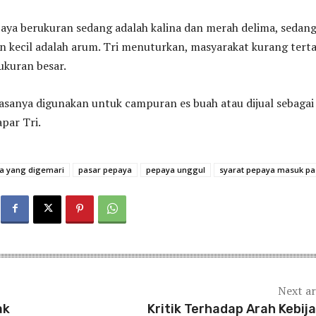
paya berukuran sedang adalah kalina dan merah delima, sedan
 kecil adalah arum. Tri menuturkan, masyarakat kurang terta
ukuran besar.
asanya digunakan untuk campuran es buah atau dijual sebagai
par Tri.
ya yang digemari
pasar pepaya
pepaya unggul
syarat pepaya masuk pa
Next ar
ak
Kritik Terhadap Arah Kebij