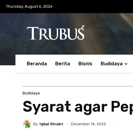
Thursday, August 6, 2026
Beranda
Berita
Bisnis
Budidaya
Budidaya
Syarat agar P
By
Iqbal Shukri
December 14, 2022