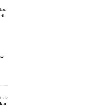
gkan
rik
sar
ticle
akan