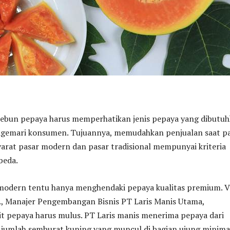
ebun pepaya harus memperhatikan jenis pepaya yang dibutu
digemari konsumen. Tujuannya, memudahkan penjualan saat p
syarat pasar modern dan pasar tradisional mempunyai kriteria
beda.
 modern tentu hanya menghendaki pepaya kualitas premium. V
P., Manajer Pengembangan Bisnis PT Laris Manis Utama,
it pepaya harus mulus. PT Laris manis menerima pepaya dari
jumlah semburat kuning yang muncul di bagian ujung minima