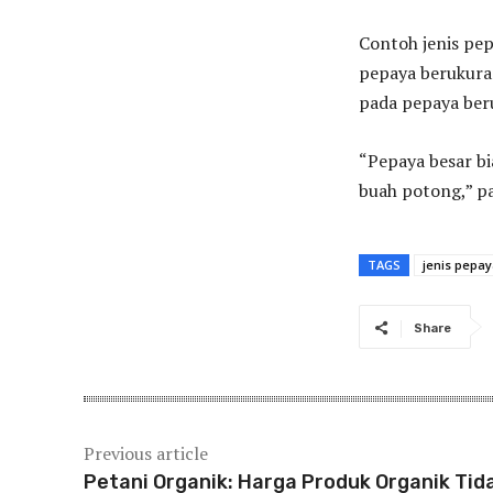
Contoh jenis pe
pepaya berukuran
pada pepaya ber
“Pepaya besar bi
buah potong,” pa
TAGS
jenis pepa
Share
Previous article
Petani Organik: Harga Produk Organik Tid