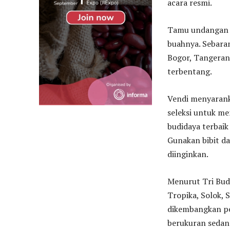
acara resmi.
Tamu undangan c
buahnya. Sebaran
Bogor, Tangerang
terbentang.
Vendi menyarank
seleksi untuk me
budidaya terbaik
Gunakan bibit da
diinginkan.
Menurut Tri Budiy
Tropika, Solok, 
dikembangkan pe
berukuran sedang