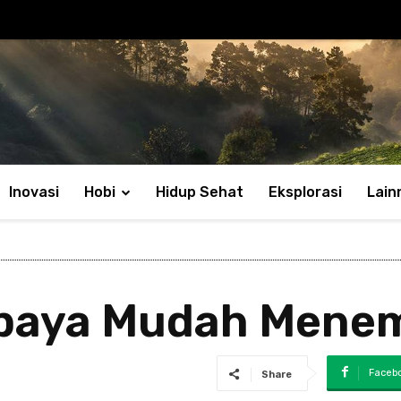
Inovasi
Hobi
Hidup Sehat
Eksplorasi
Lain
epaya Mudah Mene
Faceb
Share