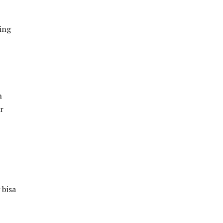
ing
n
r
 bisa