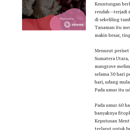
Keuntungan berl
rendah—terjadi 
di sekeliling t
Tanaman itu menj
makin besar, tin
Menurut periset
Sumatera Utara, 
mangrove melim
selama 30 hari p
hari, udang mula
Pada umur itu u
Pada umur 60 ha
banyaknya fitop
Keputusan Mente
terlarut untuk b