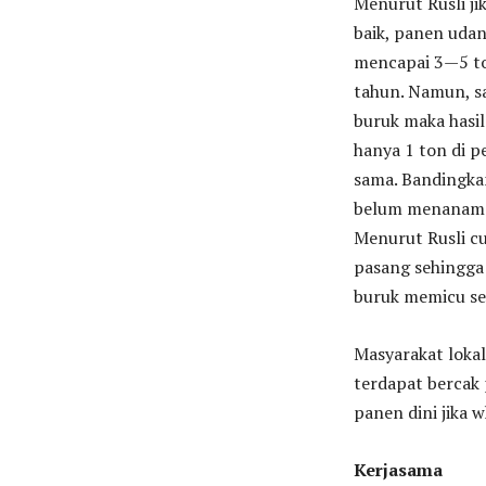
Menurut Rusli ji
baik, panen uda
mencapai 3—5 t
tahun. Namun, s
buruk maka hasi
hanya 1 ton di p
sama. Bandingkan
belum menanam m
Menurut Rusli cu
pasang sehingga
buruk memicu ser
Masyarakat loka
terdapat bercak
panen dini jika 
Kerjasama