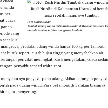
ka cuaca
ng windu
on per
aat cuaca
Foto : Rusli Nurdin
l panen
Tambak udang windu milik Rusli Nurdin di Kalimantan Utara ki
bersabuk hijau setelah mangrove tumbuh.
eriode yang
 saat Rusli
angrove, produksi udang windu hanya 100 kg per tambak.
aca buruk seperti curah hujan tinggi yang menyebabkan air
 serangan penyakit meningkat. Rusli mengatakan, cuaca seda
angan penyakit seperti white spot.
l menyebutnya penyakit panu udang. Akibat serangan penyakit
 putih pada udang windu. Para petambak di Tarakan biasanya
white spot menyerang.