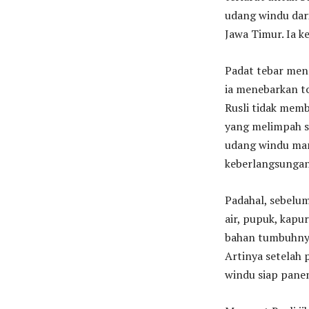
udang windu dari
Jawa Timur. Ia 
Padat tebar menc
ia menebarkan to
Rusli tidak mem
yang melimpah s
udang windu mang
keberlangsungan
Padahal, sebelu
air, pupuk, kapu
bahan tumbuhnya
Artinya setelah
windu siap panen