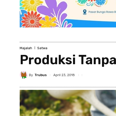
Majalah
Satwa
Produksi Tanp
By
Trubus
April 23, 2018