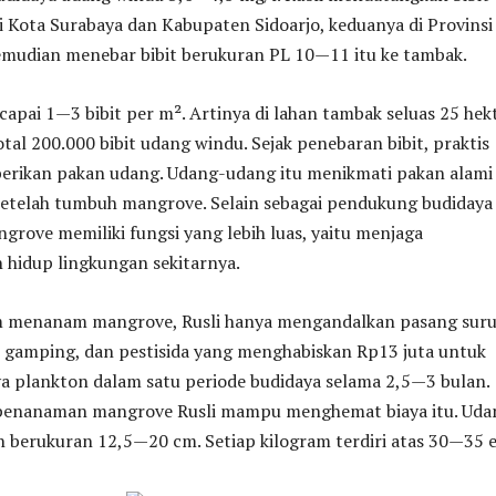
 Kota Surabaya dan Kabupaten Sidoarjo, keduanya di Provinsi
kemudian menebar bibit berukuran PL 10—11 itu ke tambak.
apai 1—3 bibit per m². Artinya di lahan tambak seluas 25 hek
tal 200.000 bibit udang windu. Sejak penebaran bibit, praktis
berikan pakan udang. Udang-udang itu menikmati pakan alami
etelah tumbuh mangrove. Selain sebagai pendukung budidaya
rove memiliki fungsi yang lebih luas, yaitu menjaga
 hidup lingkungan sekitarnya.
m menanam mangrove, Rusli hanya mengandalkan pasang suru
r gamping, dan pestisida yang menghabiskan Rp13 juta untuk
 plankton dalam satu periode budidaya selama 2,5—3 bulan.
 penanaman mangrove Rusli mampu menghemat biaya itu. Uda
 berukuran 12,5—20 cm. Setiap kilogram terdiri atas 30—35 e