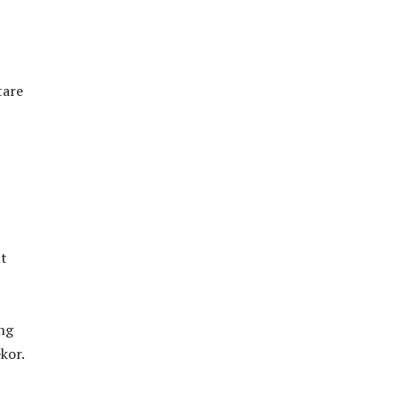
tare
t
ng
kor.