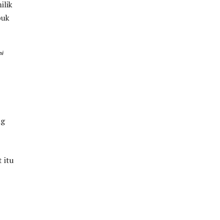
ni
ng
 itu