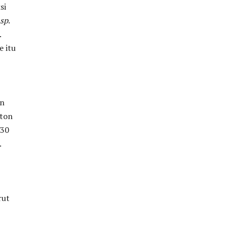
si
 sp
.
.
e itu
an
kton
 30
.
rut