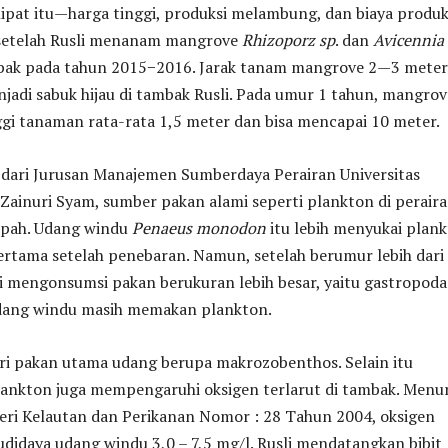
ipat itu—harga tinggi, produksi melambung, dan biaya produk
setelah Rusli menanam mangrove
Rhizoporz sp
. dan
Avicennia
ambak pada tahun 2015−2016. Jarak tanam mangrove 2—3 meter
adi sabuk hijau di tambak Rusli. Pada umur 1 tahun, mangrov
ggi tanaman rata-rata 1,5 meter dan bisa mencapai 10 meter.
 dari Jurusan Manajemen Sumberdaya Perairan Universitas
Zainuri Syam, sumber pakan alami seperti plankton di perair
pah. Udang windu
Penaeus monodon
itu lebih menyukai plan
ertama setelah penebaran. Namun, setelah berumur lebih dari
i mengonsumsi pakan berukuran lebih besar, yaitu gastropoda
dang windu masih memakan plankton.
ri pakan utama udang berupa makrozobenthos. Selain itu
lankton juga mempengaruhi oksigen terlarut di tambak. Menu
ri Kelautan dan Perikanan Nomor : 28 Tahun 2004, oksigen
udidaya udang windu 3,0 – 7,5 mg/l. Rusli mendatangkan bibit