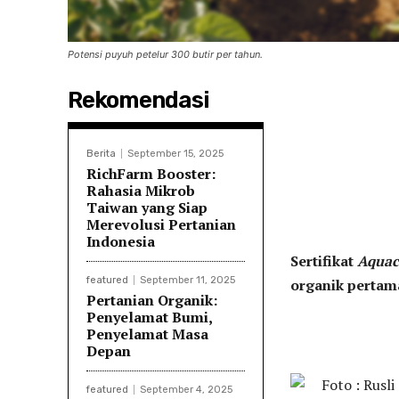
Potensi puyuh petelur 300 butir per tahun.
Rekomendasi
Berita
September 15, 2025
RichFarm Booster:
Rahasia Mikrob
Taiwan yang Siap
Merevolusi Pertanian
Indonesia
Sertifikat
Aquac
featured
September 11, 2025
organik pertama
Pertanian Organik:
Penyelamat Bumi,
Penyelamat Masa
Depan
featured
September 4, 2025