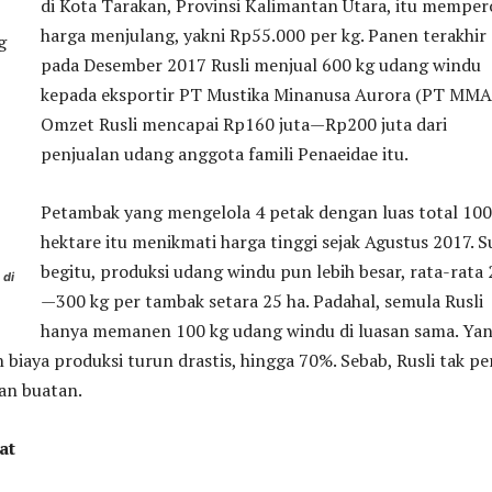
di Kota Tarakan, Provinsi Kalimantan Utara, itu memper
harga menjulang, yakni Rp55.000 per kg. Panen terakhir
pada Desember 2017 Rusli menjual 600 kg udang windu
kepada eksportir PT Mustika Minanusa Aurora (PT MMA
Omzet Rusli mencapai Rp160 juta—Rp200 juta dari
penjualan udang anggota famili Penaeidae itu.
Petambak yang mengelola 4 petak dengan luas total 100
hektare itu menikmati harga tinggi sejak Agustus 2017. 
begitu, produksi udang windu pun lebih besar, rata-rata
 di
—300 kg per tambak setara 25 ha. Padahal, semula Rusli
hanya memanen 100 kg udang windu di luasan sama. Ya
iaya produksi turun drastis, hingga 70%. Sebab, Rusli tak p
an buatan.
at