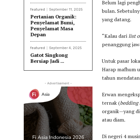
Belum lagi pengh
featured
September 11, 2025
bulan. Sebetulny
Pertanian Organik:
yang datang.
Penyelamat Bumi,
Penyelamat Masa
Depan
“Kalau dari
list 
penanggung jawa
featured
September 4, 2025
Gatot Singkong
Bersiap Jadi ...
Untuk pasar loka
Harap mafhum un
tahun mendatan
- Advertisement -
Erwan mengekspo
ternak (
bedding 
organik—yang di
atau diam.
Di negeri 4 musi