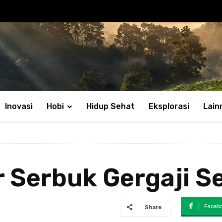
Inovasi
Hobi
Hidup Sehat
Eksplorasi
Lain
 Serbuk Gergaji 
Faceb
Share