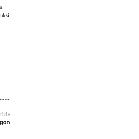
a
uksi
ticle
ngon