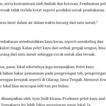
n, serta kontaminasi oleh limbah dan kotoran. Pembuatan pel
ternak tidak terlalu ketat seperti produksi untuk pembakaran.
rus larut dalam air dalam waktu kurang dari satu menit,”
mbakaran membutuhkan kayu keras, seperti sonokeling dan
lori tinggi. Kalau pelet kayu dari serbuk gergaji sengon, bisa
kurang dari satu menit sehingga cocok untuk alas ternak.
por, pasar lokal sebetulnya juga menjanjikan. Pelet kayu
k bahan bakar pemanasan pada pengeringan teh, pengeringa
rengan kerupuk seperti di Cilacap, Jawa Tengah. Menurut Er
 lokal bisa mencapai 600 ton per bulan.
disampaikan oleh Ayus Dodi Kirana. Produsen pelet kayu asal
Yogyakarta itu lebih fokus menggarap pasar lokal. Ia