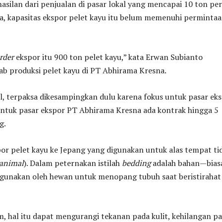
asilan dari penjualan di pasar lokal yang mencapai 10 ton per
a, kapasitas ekspor pelet kayu itu belum memenuhi perminta
order
ekspor itu 900 ton pelet kayu,” kata Erwan Subianto
b produksi pelet kayu di PT Abhirama Kresna.
l, terpaksa dikesampingkan dulu karena fokus untuk pasar eks
tuk pasar ekspor PT Abhirama Kresna ada kontrak hingga 5
g.
r pelet kayu ke Jepang yang digunakan untuk alas tempat ti
animal
). Dalam peternakan istilah
bedding
adalah bahan—bias
gunakan oleh hewan untuk menopang tubuh saat beristirahat
m, hal itu dapat mengurangi tekanan pada kulit, kehilangan p